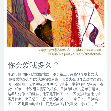
你会爱我多久？
午后，慵懒的阳光洒落地面，纵长路上，男孩骑车载着女孩.....
[你会爱我多久？]女孩紧抱着男孩，侧着头在他耳边这样甜甜的
问，她知道，这个问题没有100分的答案。带着娇嗔的轻笑，她
说:「给你一个说甜言蜜语的机会」男孩却认真的思考了起来。
趁着红灯停止的机会，他举起手比了个“一”要女孩猜猜他的答
案是什麽。女孩想了一想，快乐的说：「一辈子！」男孩笑
了，并不是因为她答对，而是感染了她的喜悦。绿灯了，男...