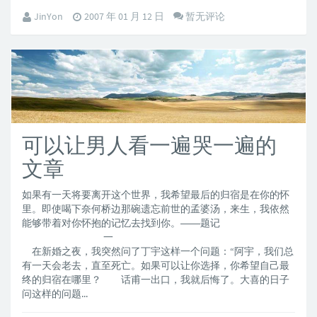
JinYon
2007 年 01 月 12 日
暂无评论
可以让男人看一遍哭一遍的
文章
如果有一天将要离开这个世界，我希望最后的归宿是在你的怀
里。即使喝下奈何桥边那碗遗忘前世的孟婆汤，来生，我依然
能够带着对你怀抱的记忆去找到你。――题记
一
在新婚之夜，我突然问了丁宇这样一个问题：“阿宇，我们总
有一天会老去，直至死亡。如果可以让你选择，你希望自己最
终的归宿在哪里？ 话甫一出口，我就后悔了。大喜的日子
问这样的问题...