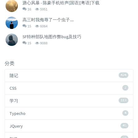
数：
次
溏心风暴 - 陈豪手机铃声[国语][粤语]下载
数:
评
浏
16
5951
论
览
数：
次
高三时我侮辱了一个虫子....
数:
评
浏
15
6064
论
览
数：
次
SF特种部队地图作弊bug及技巧
数:
评
浏
15
9088
论
览
数：
次
数:
分类
随记
424
CSS
7
学习
113
Typecho
4
JQuery
45