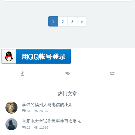
1
2
3
»
热
最
随
门
新
机
文
评
文
章
论
章
热门文章
暴强的福州人骂电信的小姐
评
浏
54
24124
论
览
数：
次
合肥电大考试作弊事件再次曝光
数:
评
浏
16
11386
论
览