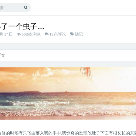
一个虫子....
分
 月 17 日
6065次浏览
15 条评论
随记
类：
正文
自修的时候有只飞虫落入我的手中,我惊奇的发现他肚子下面有根长长的东