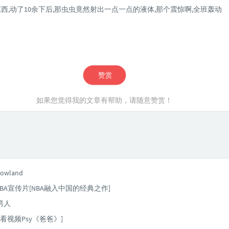
西,动了10余下后,那虫虫竟然射出一点一点的液体,那个震惊啊,全班轰动
赞赏
如果您觉得我的文章有帮助，请随意赞赏！
 rowland
-NBA宣传片[NBA融入中国的经典之作]
男人
看视频Psy《爸爸》]