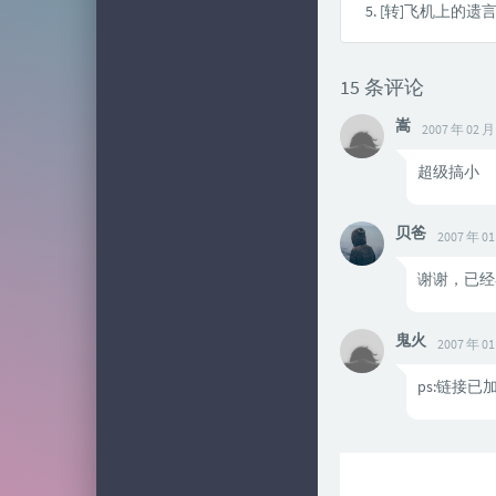
[转]飞机上的遗
15 条评论
嵩
2007 年 02 月
超级搞小
贝爸
2007 年 01
谢谢，已经
鬼火
2007 年 01
ps:链接已