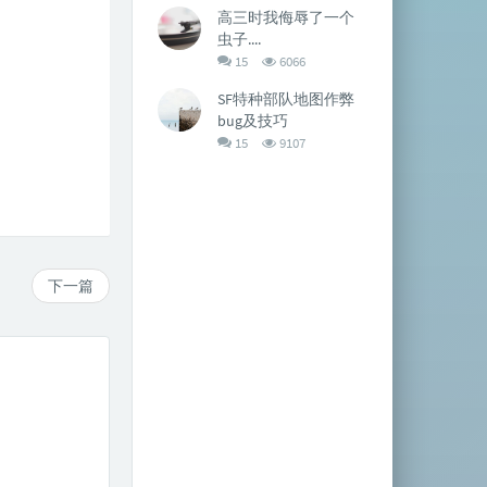
数：
次
高三时我侮辱了一个
数:
虫子....
评
浏
15
6066
论
览
数：
次
SF特种部队地图作弊
数:
bug及技巧
评
浏
15
9107
论
览
数：
次
数:
下一篇