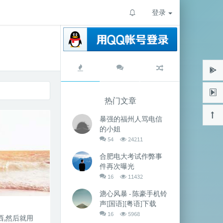
登录
热
最
随
门
新
机
文
评
文
章
论
章
热门文章
暴强的福州人骂电信
的小姐
评
浏
54
24211
论
览
数：
次
合肥电大考试作弊事
数:
件再次曝光
评
浏
16
11432
论
览
数：
次
溏心风暴 - 陈豪手机铃
数:
声[国语][粤语]下载
评
浏
16
5968
西,然后就用
论
览