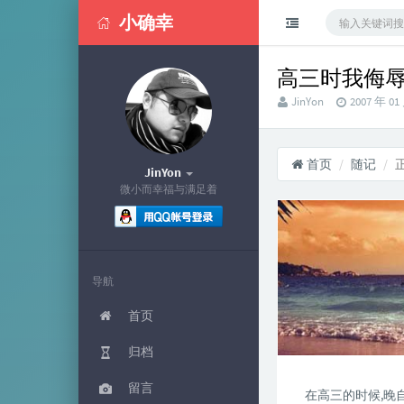
小确幸
高三时我侮辱了
作
发
JinYon
2007 年 01
者：
布
时
间：
首页
随记
JinYon
微小而幸福与满足着
导航
首页
归档
留言
在高三的时候,晚