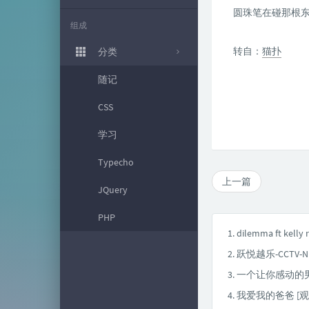
圆珠笔在碰那根东
组成
转自：
猫扑
分类
随记
CSS
学习
Typecho
上一篇
JQuery
PHP
dilemma ft kelly
跃悦越乐-CCTV
一个让你感动的
我爱我的爸爸 [观